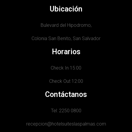
Ubicación
Bulevard del Hipodromo,
Colonia San Benito, San Salvador
Horarios
Check In 15:00
Check Out 12:00
Contáctanos
Tel: 2250 0800
recepcion@hotelsuiteslaspalmas.com